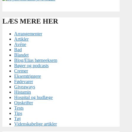
LÆS MERE HER
Arrangementer
Artikler
Avéne
Bad
Blandet
Blog/Elias børneeksem
Bøger og podcasts
Cremer
Eksemtriggere
Fødevarer
Giveaways
Histamin
Hospital og hudlæge
Opskrifter
Tests
Tips
Tøj
Videnskabelige artikler