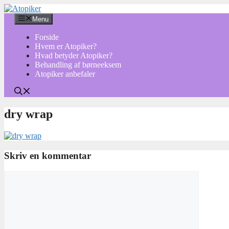
Hop
til
Menu
indhold
Forside
Hvem er Atopiker?
Hvad betyder Atopiker?
Behandling af børneeksem
Atopiker anbefaler
dry wrap
Skriv en kommentar
Kommentar