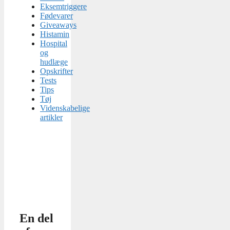
Eksemtriggere
Fødevarer
Giveaways
Histamin
Hospital
og
hudlæge
Opskrifter
Tests
Tips
Tøj
Videnskabelige
artikler
En del