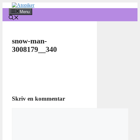
Hop
til
Menu
indhold
snow-man-
3008179__340
Skriv en kommentar
Kommentar