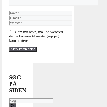
Navn
E-
mail
Websted
Gem mit navn, mail og websted i
denne browser til næste gang jeg
kommenterer.
SØG
PÅ
SIDEN
Søg
efter: