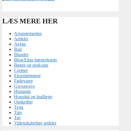
LÆS MERE HER
Arrangementer
Artikler
Avéne
Bad
Blandet
Blog/Elias børneeksem
Bøger og podcasts
Cremer
Eksemtriggere
Fødevarer
Giveaways
Histamin
Hospital og hudlæge
Opskrifter
Tests
Tips
Tøj
Videnskabelige artikler