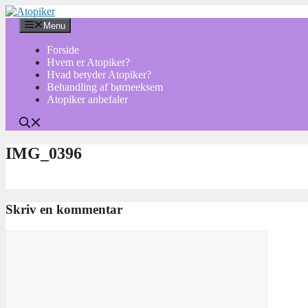
Hop
til
Menu
indhold
Forside
Hvem er Atopiker?
Hvad betyder Atopiker?
Behandling af børneeksem
Atopiker anbefaler
IMG_0396
Skriv en kommentar
Kommentar