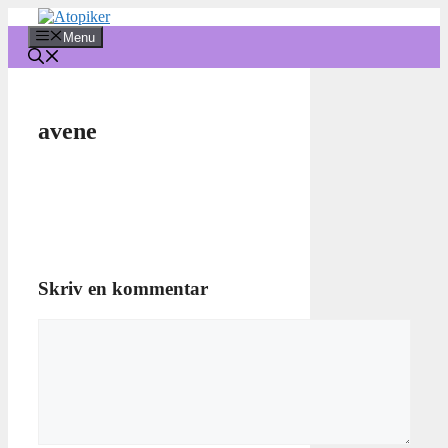
Hop
til
Menu
indhold
avene
Skriv en kommentar
Kommentar