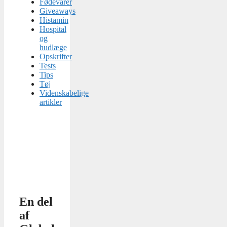
Fødevarer
Giveaways
Histamin
Hospital
og
hudlæge
Opskrifter
Tests
Tips
Tøj
Videnskabelige
artikler
En del
af