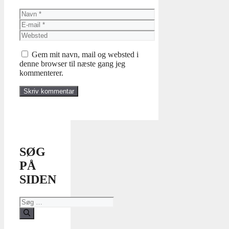
Navn
E-
mail
Websted
Gem mit navn, mail og websted i
denne browser til næste gang jeg
kommenterer.
SØG
PÅ
SIDEN
Søg
efter: