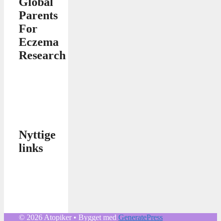
Global
Parents
For
Eczema
Research
Nyttige
links
© 2026 Atopiker
• Bygget med
GeneratePress