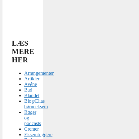
LÆS
MERE
HER
Arrangementer
Artikler
Avéne
Bad
Blandet
Blog/Elias
børneeksem
Bøger
og
podcasts
Cremer
Eksemtriggere