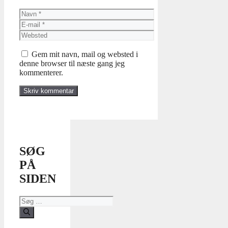
Navn
E-
mail
Websted
Gem mit navn, mail og websted i
denne browser til næste gang jeg
kommenterer.
SØG
PÅ
SIDEN
Søg
efter: