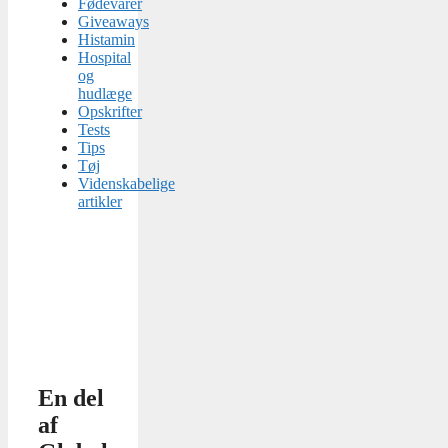
Fødevarer
Giveaways
Histamin
Hospital
og
hudlæge
Opskrifter
Tests
Tips
Tøj
Videnskabelige
artikler
En del
af