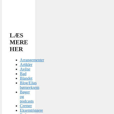
LÆS
MERE
HER
Arrangementer
Artikler
Avéne
Bad
Blandet
Blog/Elias
børneeksem
Bøger
og
podcasts
Cremer
Eksemtriggere