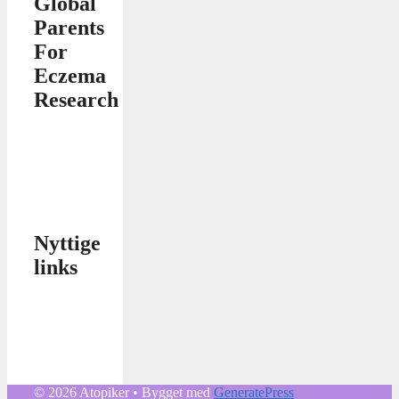
Global
Parents
For
Eczema
Research
Nyttige
links
© 2026 Atopiker
• Bygget med
GeneratePress