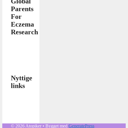
Global
Parents
For
Eczema
Research
Nyttige
links
© 2026 Atopiker
• Bygget med
GeneratePress