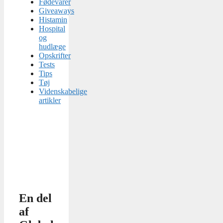
Fødevarer
Giveaways
Histamin
Hospital
og
hudlæge
Opskrifter
Tests
Tips
Tøj
Videnskabelige
artikler
En del
af