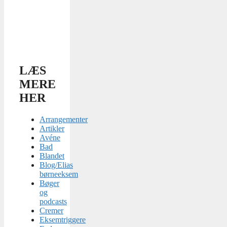
LÆS
MERE
HER
Arrangementer
Artikler
Avéne
Bad
Blandet
Blog/Elias
børneeksem
Bøger
og
podcasts
Cremer
Eksemtriggere