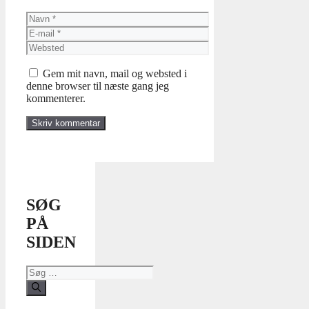
Navn
E-
mail
Websted
Gem mit navn, mail og websted i
denne browser til næste gang jeg
kommenterer.
SØG
PÅ
SIDEN
Søg
efter: