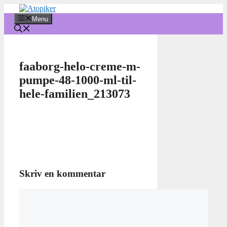
Hop
til
Menu
indhold
faaborg-helo-creme-m-
pumpe-48-1000-ml-til-
hele-familien_213073
Skriv en kommentar
Kommentar