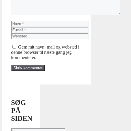
Navn
E-
mail
Websted
Gem mit navn, mail og websted i
denne browser til næste gang jeg
kommenterer.
SØG
PÅ
SIDEN
Søg