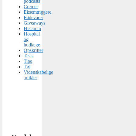
podcasts
Cremer
Eksemtriggere
Fødevarer
Giveaways
Histamin
Hospital
og
hudlæge
Opskrifter
Tests
Tips
Tøj
Videnskabelige
artikler