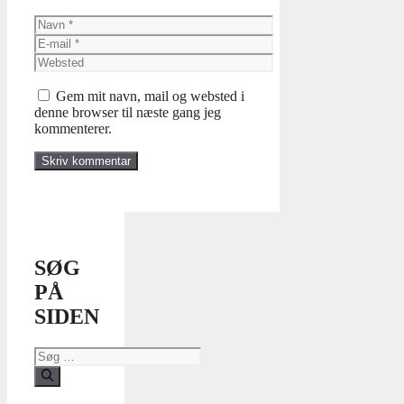
Navn
E-
mail
Websted
Gem mit navn, mail og websted i
denne browser til næste gang jeg
kommenterer.
SØG
PÅ
SIDEN
Søg
efter: