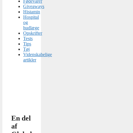
Fødevarer
Giveaways
Histamin
Hospital
og
hudlæge
Opskrifter
Tests
Tips
Tøj
Videnskabelige
artikler
En del
af