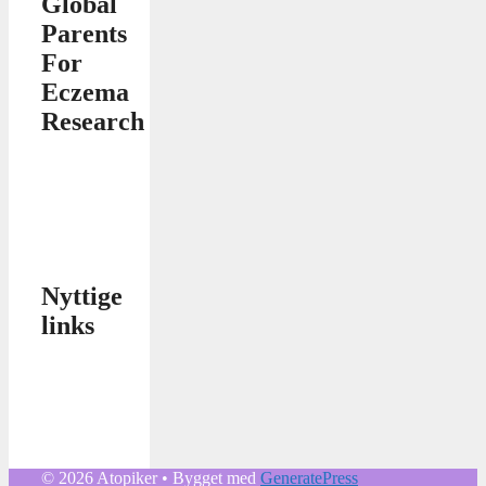
Global
Parents
For
Eczema
Research
Nyttige
links
© 2026 Atopiker
• Bygget med
GeneratePress