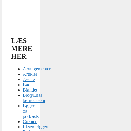
LÆS
MERE
HER
Arrangementer
Artikler
Avéne
Bad
Blandet
Blog/Elias
børneeksem
Bøger
og
podcasts
Cremer
Eksemtriggere