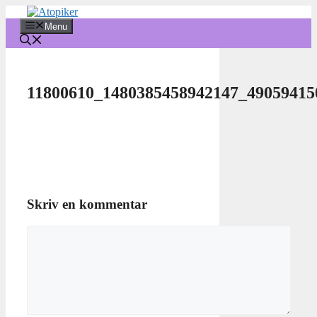
Hop
til
Menu
indhold
11800610_1480385458942147_49059415
Skriv en kommentar
Kommentar