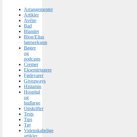
Arrangementer
Artikler
Avéne
Bad
Blandet
Blog/Elias
børneeksem
Bøger
og
podcasts
Cremer
Eksemtriggere
Fødevarer
Giveaways
Histamin
Hospital
og
hudlæge
Opskrifter
Tests
Tips
Tøj
Videnskabelige
artikler