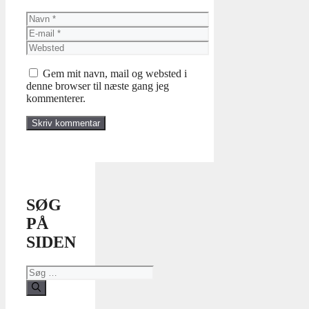
Navn
E-
mail
Websted
Gem mit navn, mail og websted i
denne browser til næste gang jeg
kommenterer.
SØG
PÅ
SIDEN
Søg
efter: