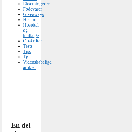
Eksemtriggere
Fødevarer
Giveaways
Histamin
Hospital
og
hudlæge
Opskrifter
Tests
Tips
Tøj
Videnskabelige
artikler
En del