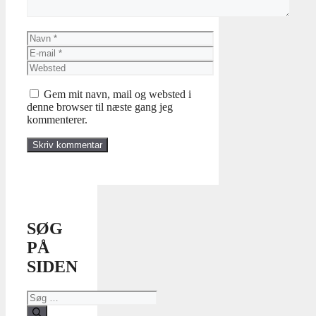
Navn
E-
mail
Websted
Gem mit navn, mail og websted i
denne browser til næste gang jeg
kommenterer.
SØG
PÅ
SIDEN
Søg
efter: