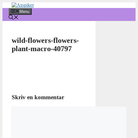
Hop
til
Menu
indhold
wild-flowers-flowers-
plant-macro-40797
Skriv en kommentar
Kommentar