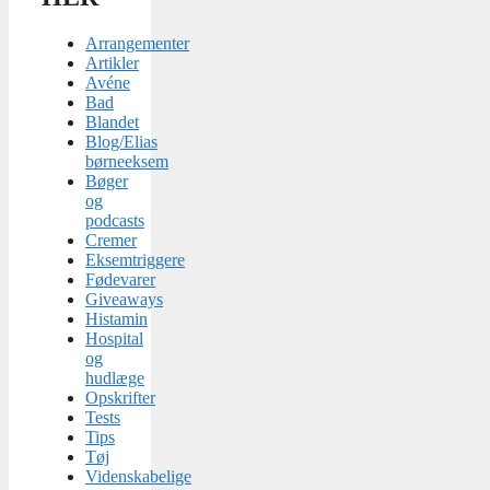
Arrangementer
Artikler
Avéne
Bad
Blandet
Blog/Elias
børneeksem
Bøger
og
podcasts
Cremer
Eksemtriggere
Fødevarer
Giveaways
Histamin
Hospital
og
hudlæge
Opskrifter
Tests
Tips
Tøj
Videnskabelige