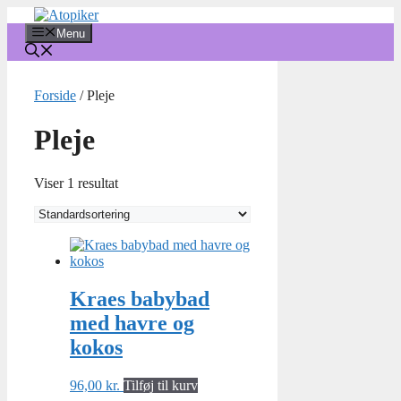
Hop
til
Menu
indhold
Forside
/ Pleje
Pleje
Viser 1 resultat
Kraes babybad
med havre og
kokos
96,00
kr.
Tilføj til kurv