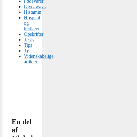
Fødevarer
Giveaways
Histamin
Hospital
og
hudlæge
Opskrifter
Tests
Tips
Tøj
Videnskabelige
artikler
En del
af