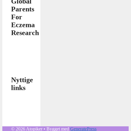
Global
Parents
For
Eczema
Research
Nyttige
links
© 2026 Atopiker
• Bygget med
GeneratePress