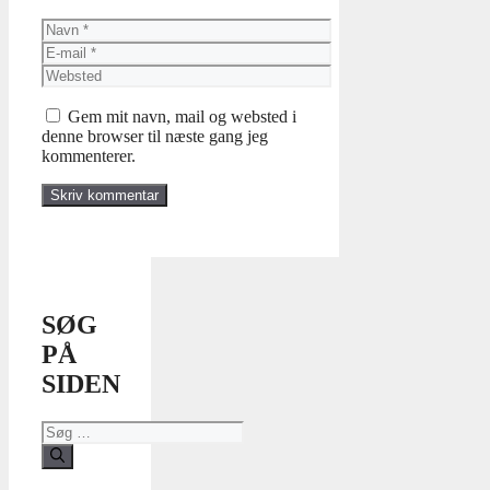
Navn
E-
mail
Websted
Gem mit navn, mail og websted i
denne browser til næste gang jeg
kommenterer.
SØG
PÅ
SIDEN
Søg
efter: