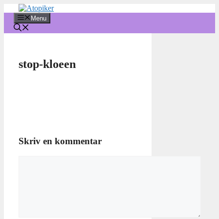
Hop
til
Menu
indhold
stop-kloeen
Skriv en kommentar
Kommentar