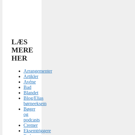
LÆS
MERE
HER
Arrangementer
Artikler
Avéne
Bad
Blandet
Blog/Elias
børneeksem
Bøger
og
podcasts
Cremer
Eksemtriggere