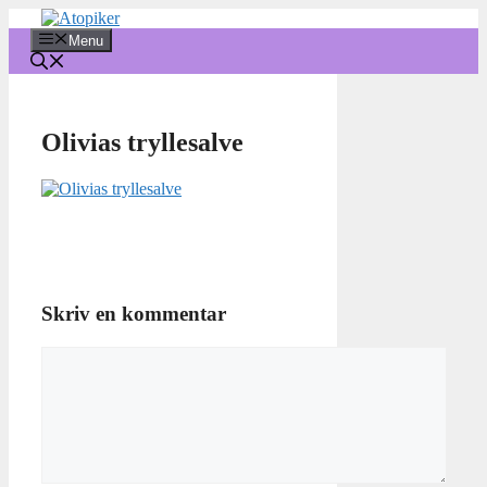
Hop
til
Menu
indhold
Olivias tryllesalve
Skriv en kommentar
Kommentar