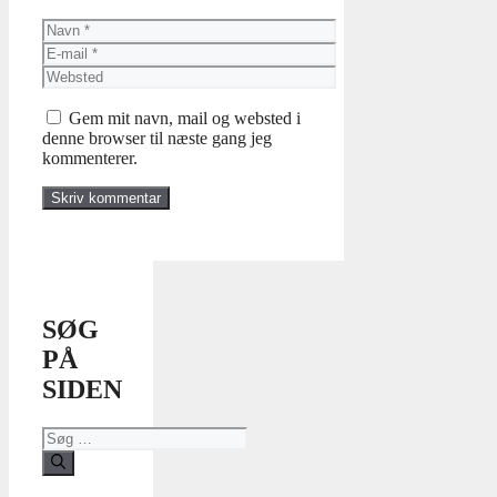
Navn
E-
mail
Websted
Gem mit navn, mail og websted i
denne browser til næste gang jeg
kommenterer.
SØG
PÅ
SIDEN
Søg
efter: