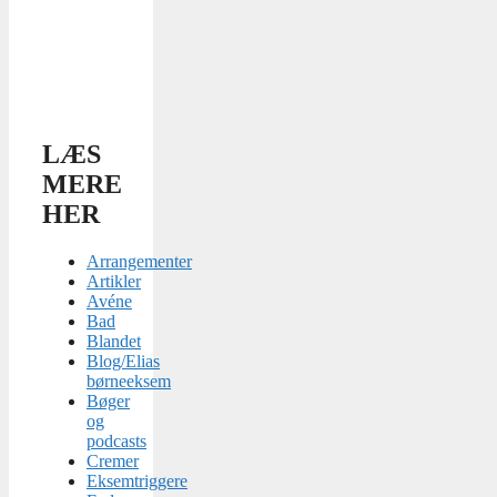
LÆS
MERE
HER
Arrangementer
Artikler
Avéne
Bad
Blandet
Blog/Elias
børneeksem
Bøger
og
podcasts
Cremer
Eksemtriggere