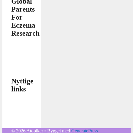
Global
Parents
For
Eczema
Research
Nyttige
links
© 2026 Atopiker
• Bygget med
GeneratePress