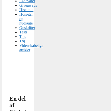
Fødevarer
Giveaways
Histamin
Hospital
og
hudlæge
Opskrifter
Tests
Tips
Tøj
Videnskabelige
artikler
En del
af