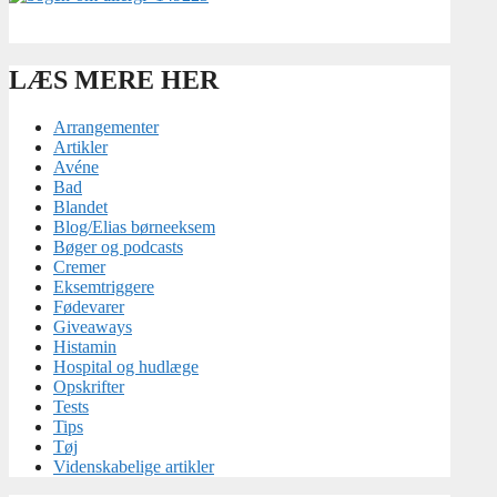
LÆS MERE HER
Arrangementer
Artikler
Avéne
Bad
Blandet
Blog/Elias børneeksem
Bøger og podcasts
Cremer
Eksemtriggere
Fødevarer
Giveaways
Histamin
Hospital og hudlæge
Opskrifter
Tests
Tips
Tøj
Videnskabelige artikler